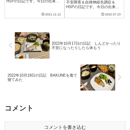
HSPの日記です。今日の出来事
不安障害＆自律神経失調症＆
今日も朝から良い天気。洗濯物
HSPの日記です。今日の出来事
がよく乾いて素晴らしい。た
今日は雨がざっと降った後に晴
だ、明日の夜からは寒気が流れ
2021.11.12
2022.07.23
れた。おかげで湿度が高くムシ
込んで寒くなるらしい。風邪を
ムシした一日に。今年の夏はい
引かないよう注意しないと。昨
つもより暑いという話なので、
日手術が終わった妻...
まだこれからひどいことになる
のだろうか。最近...
2022年10月17日の日記 しんどかったり
不安になったりしたら休もう
2022年10月19日の日記 BAKUNEを着て
寝てみた
コメント
コメントを書き込む