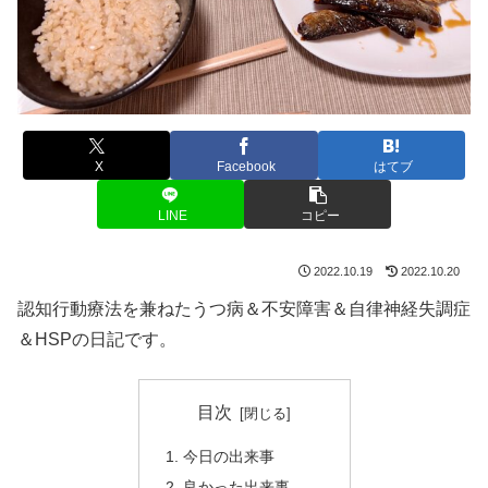
X
Facebook
はてブ
LINE
コピー
2022.10.19
2022.10.20
認知行動療法を兼ねたうつ病＆不安障害＆自律神経失調症
＆HSPの日記です。
目次
今日の出来事
良かった出来事