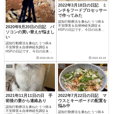
2022年3月18日の日記 ミ
ンチをフードプロセッサー
で作ってみた
認知行動療法を兼ねたうつ病＆
不安障害＆自律神経失調症＆
2020年9月20日の日記 パ
HSPの日記です。今日の出来事
ソコンの買い替えが悩まし
今日は一日中雨。そして気温が4
い
度までしか上がらなかったらし
い。昨日ものすごく久しぶりに
認知行動療法を兼ねたうつ病＆
病院に行った影響は意外とな
不安障害＆自律神経失調症＆
く、それなりに調子が良かっ
HSPの日記です。今日の出来事
た。影響は遅れてや...
今日は一日涼しい日。朝から曇
2020.09.21
2022.03.19
りで午後からは少し雨が降っ
た。なのだが、家の中はまだ27
日記
日記
度ほどあって暑い。鉄筋コンク
リートのマンションだけあって
なかなか熱が抜け...
2021年11月11日の日 手
2022年7月22日の日記 マ
術後の妻から連絡あり
ウスとキーボードの配置を
悩み中
認知行動療法を兼ねたうつ病＆
不安障害＆自律神経失調症＆
認知行動療法を兼ねたうつ病＆