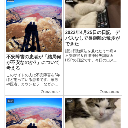
れがなくても基本ひきこもりな
わけですが。。。暑さのせいな
のかなんなのか...
2022年4月25日の日記 デ
パスなしで長距離の散歩が
できた
認知行動療法を兼ねたうつ病＆
不安障害＆自律神経失調症＆
不安障害の患者が「結局何
HSPの日記です。今日の出来事
が不安なのか?」について
今日は天気が良くて暑い日。28
考える
度近くまで気温が上がったらし
い。明日はまた涼しくなるみた
このサイトの夫は不安障害を5年
いで、アップダウンが激しい。
ほど患っている患者です。家族
夫も猫もつらい季節だ。花粉が
や医者、カウンセラーなどから
ようやくあまり...
よく聞かれるのが「何が不安な
2020.01.07
2022.04.26
のか?」という点です。これ、意
外と難しい質問です。一体何が
日記
日記
不安なのかについて考えてみま
した。直接的な不安と根本的な
不安は別私の...