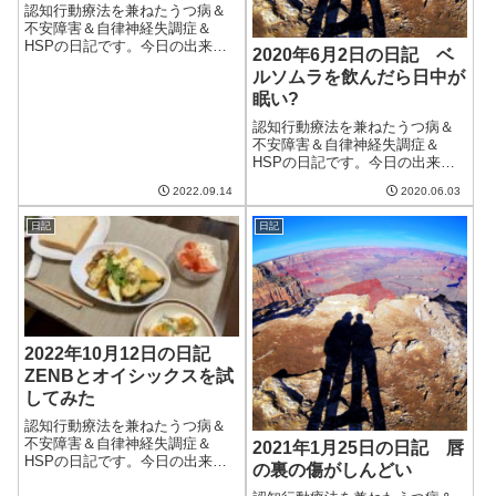
認知行動療法を兼ねたうつ病＆
不安障害＆自律神経失調症＆
HSPの日記です。今日の出来事
2020年6月2日の日記 ベ
今日も30℃超えの一日。中部地
ルソムラを飲んだら日中が
方に比べると涼しいみたいだけ
眠い?
ど、十分暑い。そして蒸し暑
い。そして、秋花粉がさらにひ
認知行動療法を兼ねたうつ病＆
どくなった。昨日の夜はあまり
不安障害＆自律神経失調症＆
眠れず、朝起きて...
HSPの日記です。今日の出来事
今日は天気はまあまあだが蒸し
2022.09.14
2020.06.03
暑い。雨ではないので洗濯物が
乾くのはいいが、蒸し暑いのは
日記
日記
うれしくない。昨日はベルソム
ラを飲んで寝た。そのおかげで
夜に目が覚める回...
2022年10月12日の日記
ZENBとオイシックスを試
してみた
認知行動療法を兼ねたうつ病＆
不安障害＆自律神経失調症＆
2021年1月25日の日記 唇
HSPの日記です。今日の出来事
の裏の傷がしんどい
今日も曇りがちの天気。夜には