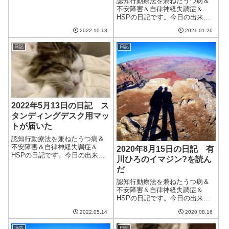
雨が降り肌寒かった。そのせい
認知行動療法を兼ねたうつ病＆
か相変わらず夫は午前中の調子
不安障害＆自律神経失調症＆
が悪い。季節の変わり目だから
HSPの日記です。今日の出来事
しょうがないのかもだけど。昨
今日は久しぶりに朝から晴れて
2022.10.13
2021.01.26
晩はどうにもだる...
いい天気。洗濯物もよく乾き、
暖かい日だった。でも、また明
日記
日記
日からは下り坂らしい。振れ幅
が大きいのはつらい。相変わら
ず唇の裏を噛んだ...
2022年5月13日の日記 ス
タンディングデスク用マッ
トが届いた
認知行動療法を兼ねたうつ病＆
不安障害＆自律神経失調症＆
2020年8月15日の日記 有
HSPの日記です。今日の出来事
川ひろのイマジン?を読ん
今日は雨。本降りになり湿度が
だ
高い。今年は積極的に湿度を下
げていくのが目標だから、そろ
認知行動療法を兼ねたうつ病＆
そろエアコンの再熱除湿の出番
不安障害＆自律神経失調症＆
かな。快適に過ごして少しでも
HSPの日記です。今日の出来事
早く体調を回復さ...
今日は最高気温が37度とかなり
2022.05.14
2020.08.16
の暑さ。しょうがないので一日
中家に引きこもった。まあ、そ
病気
日記