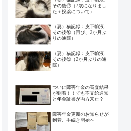
その後⑰（7歳になりまし
た＋投薬について）
（妻）猫記録：皮下輸液、
その後⑯（再び、2か月ぶ
りの通院）
（妻）猫記録：皮下輸液、
その後⑮（2か月ぶりの通
院）
ついに障害年金の審査結果
が到着！！でも不支給通知
と年金証書が両方来た？
障害年金更新のお知らせが
到着、手続き開始へ