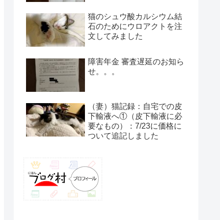
猫のシュウ酸カルシウム結
石のためにウロアクトを注
文してみました
障害年金 審査遅延のお知ら
せ。。。
（妻）猫記録：自宅での皮
下輸液へ①（皮下輸液に必
要なもの）：7/23に価格に
ついて追記しました