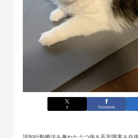
X
Facebook
認知行動療法を兼ねたうつ病＆不安障害＆自律