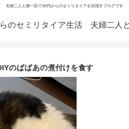
夫婦二人と猫一匹で30代からのセミリタイアを目指すブログです
からのセミリタイア生活 夫婦二人
ナDIYのばばあの煮付けを食す