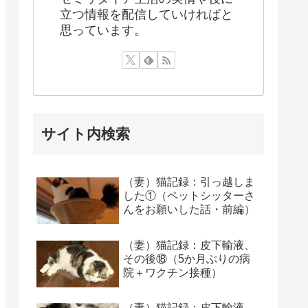
立つ情報を配信していければと
思っています。
サイト内検索
（妻）猫記録：引っ越しま
した①（ペットシッターさ
んをお願いした話・前編）
（妻）猫記録：皮下輸液、
その後⑱（5か月ぶりの病
院＋ワクチン接種）
（妻）猫記録：皮下輸液、