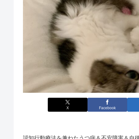
X
Facebook
認知行動療法を兼ねたうつ病＆不安障害＆自律