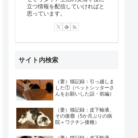
立つ情報を配信していければと
思っています。
サイト内検索
（妻）猫記録：引っ越しま
した①（ペットシッターさ
んをお願いした話・前編）
（妻）猫記録：皮下輸液、
その後⑱（5か月ぶりの病
院＋ワクチン接種）
（妻）猫記録：皮下輸液、