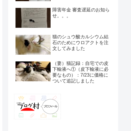
障害年金 審査遅延のお知ら
せ。。。
猫のシュウ酸カルシウム結
石のためにウロアクトを注
文してみました
（妻）猫記録：自宅での皮
下輸液へ①（皮下輸液に必
要なもの）：7/23に価格に
ついて追記しました