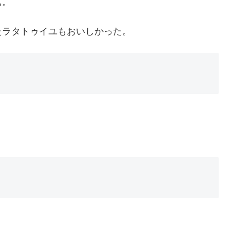
ぁ。
たラタトゥイユもおいしかった。