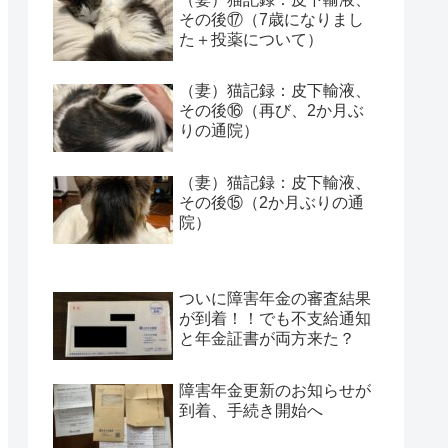
その後⑰（7歳になりまし
た＋投薬について）
（妻）猫記録：皮下輸液、
その後⑯（再び、2か月ぶ
りの通院）
（妻）猫記録：皮下輸液、
その後⑮（2か月ぶりの通
院）
ついに障害年金の審査結果
が到着！！でも不支給通知
と年金証書が両方来た？
障害年金更新のお知らせが
到着、手続き開始へ