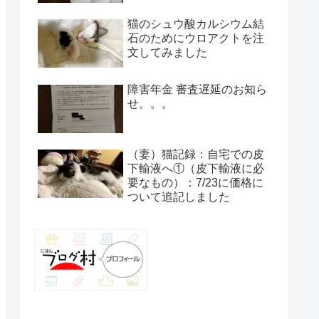
猫のシュウ酸カルシウム結
石のためにウロアクトを注
文してみました
障害年金 審査遅延のお知ら
せ。。。
（妻）猫記録：自宅での皮
下輸液へ①（皮下輸液に必
要なもの）：7/23に価格に
ついて追記しました