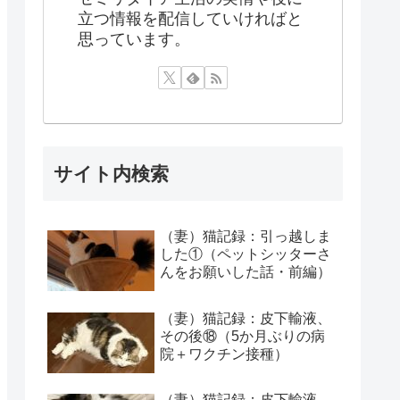
立つ情報を配信していければと
思っています。
サイト内検索
（妻）猫記録：引っ越しま
した①（ペットシッターさ
んをお願いした話・前編）
（妻）猫記録：皮下輸液、
その後⑱（5か月ぶりの病
院＋ワクチン接種）
（妻）猫記録：皮下輸液、