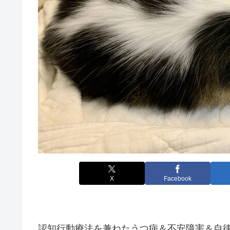
X
Facebook
認知行動療法を兼ねたうつ病＆不安障害＆自律