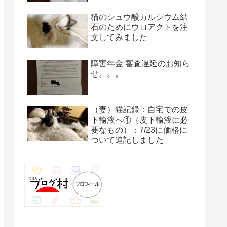
猫のシュウ酸カルシウム結
石のためにウロアクトを注
文してみました
障害年金 審査遅延のお知ら
せ。。。
（妻）猫記録：自宅での皮
下輸液へ①（皮下輸液に必
要なもの）：7/23に価格に
ついて追記しました