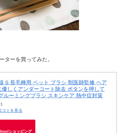
ネーターを買ってみた。
 S 長毛種用 ペット ブラシ 獣医師監修 ヘア
肌に優しくアンダーコート除去 ボタンを押して
グルーミングブラシ スキンケア 熱中症対策
)
・口コミを見る
ahoo!ショッピング