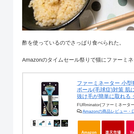
酢を使っているのでさっぱり食べられた。
Amazonのタイムセール祭りで猫にファーミ
ファーミネーター 小型猫
ボール(毛球症)対策 
抜け毛が簡単に取れる 
FURminator(ファーミネーター
Amazonの商品レビュー
Amazon
楽天市場
Y