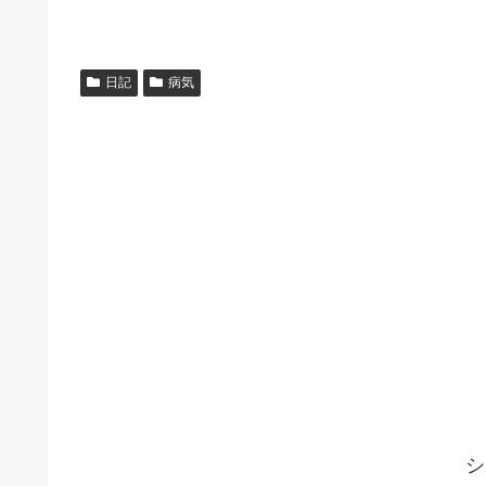
日記
病気
シ