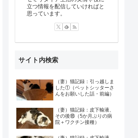
立つ情報を配信していければと
思っています。
サイト内検索
（妻）猫記録：引っ越しま
した①（ペットシッターさ
んをお願いした話・前編）
（妻）猫記録：皮下輸液、
その後⑱（5か月ぶりの病
院＋ワクチン接種）
（妻）猫記録：皮下輸液、