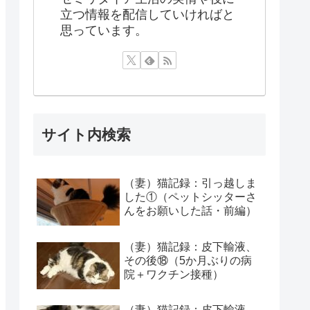
立つ情報を配信していければと
思っています。
サイト内検索
（妻）猫記録：引っ越しま
した①（ペットシッターさ
んをお願いした話・前編）
（妻）猫記録：皮下輸液、
その後⑱（5か月ぶりの病
院＋ワクチン接種）
（妻）猫記録：皮下輸液、