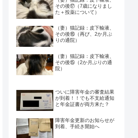
その後⑰（7歳になりまし
た＋投薬について）
（妻）猫記録：皮下輸液、
その後⑯（再び、2か月ぶ
りの通院）
（妻）猫記録：皮下輸液、
その後⑮（2か月ぶりの通
院）
ついに障害年金の審査結果
が到着！！でも不支給通知
と年金証書が両方来た？
障害年金更新のお知らせが
到着、手続き開始へ