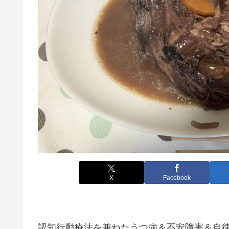
X
Facebook
認知行動療法を兼ねたうつ病＆不安障害＆自律