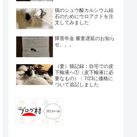
猫のシュウ酸カルシウム結
石のためにウロアクトを注
文してみました
障害年金 審査遅延のお知ら
せ。。。
（妻）猫記録：自宅での皮
下輸液へ①（皮下輸液に必
要なもの）：7/23に価格に
ついて追記しました