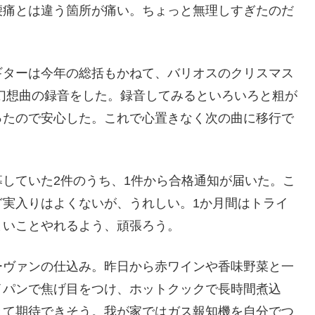
腰痛とは違う箇所が痛い。ちょっと無理しすぎたのだ
ギターは今年の総括もかねて、バリオスのクリスマス
幻想曲の録音をした。録音してみるといろいろと粗が
ったので安心した。これで心置きなく次の曲に移行で
していた2件のうち、1件から合格通知が届いた。こ
ど実入りはよくないが、うれしい。1か月間はトライ
まいことやれるよう、頑張ろう。
ーヴァンの仕込み。昨日から赤ワインや香味野菜と一
イパンで焦げ目をつけ、ホットクックで長時間煮込
きて期待できそう。我が家ではガス報知機を自分でつ