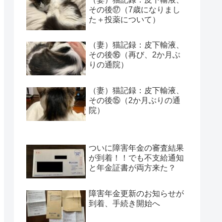
その後⑰（7歳になりまし
た＋投薬について）
（妻）猫記録：皮下輸液、
その後⑯（再び、2か月ぶ
りの通院）
（妻）猫記録：皮下輸液、
その後⑮（2か月ぶりの通
院）
ついに障害年金の審査結果
が到着！！でも不支給通知
と年金証書が両方来た？
障害年金更新のお知らせが
到着、手続き開始へ