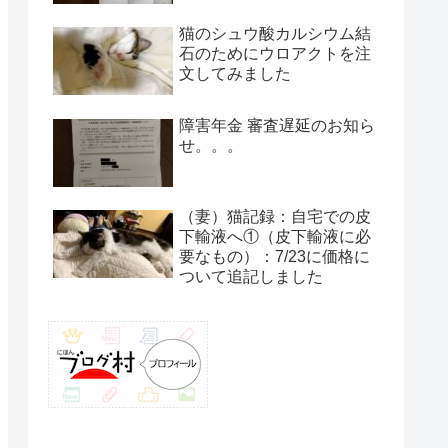
猫のシュウ酸カルシウム結
石のためにウロアクトを注
文してみました
障害年金 審査遅延のお知ら
せ。。。
（妻）猫記録：自宅での皮
下輸液へ①（皮下輸液に必
要なもの）：7/23に価格に
ついて追記しました