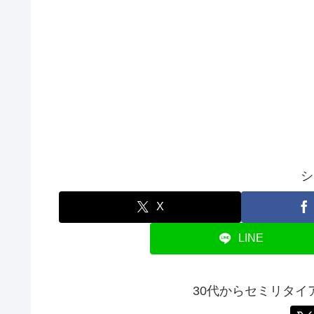
シ
X
LINE
30代からセミリタ