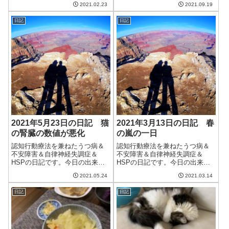
2021.02.23
2021.09.19
天気に戻ってくれる...
た。洗濯物がよく乾くのはいい
のだが、相変わらず調子が悪
日記
日記
く、やる気が出ずにだるくて眠
い感じ。季節的なものだとする
とひたすら耐えてしの...
2021年5月23日の日記 猫
2021年3月13日の日記 春
の腎臓の数値が悪化
の嵐の一日
認知行動療法を兼ねたうつ病＆
認知行動療法を兼ねたうつ病＆
不安障害＆自律神経失調症＆
不安障害＆自律神経失調症＆
HSPの日記です。今日の出来事
HSPの日記です。今日の出来事
今日は朝から晴天。久しぶりに
今日は朝から大雨。風も強く、
2021.05.24
2021.03.14
青空と太陽を見た気がする。や
雷もなり、春の嵐といった感じ
っぱり晴れていたほうが気分は
だった。それに伴い、夫の調子
日記
日記
いい。でも、まだこれから梅雨
もいまいち。やる気があまり出
の季節なんだよなぁ。午前中は
ないし、不安も大きい。木の芽
妻が猫を動物病院...
時は耐えるしかな...