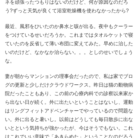
ネを頑張ったつもりはないのだけど、何が原因なのだろ
う?ずっと天気が良くて浴室乾燥機を使わなかったから?
最近、風邪をひいたのか鼻水と咳が出る。夜中もクーラー
をつけているせいだろうか。これまではタオルケットで寝
ていたのを反省して薄い布団に変えてみた。早めに治した
いのだけど、なかなか治らない。。。としのせいでしょう
な。
妻が朝からマンションの理事会だったので、私は家でブロ
グの更新と少しだけクラウドワークス。昨日は猫の動物病
院だったこともあり、この前の心療内科での診察以来家か
ら出ない日が続く。外に出たいということはないし、運動
はリングフィットアドベンチャーでやっているので問題な
い。外に出ると暑いし。以前はどうしても毎日散歩に出な
いとという気持ちが強かったが、今はそうでもない。これ
はこれでいい意味で「あきらめた」ということなのだろう