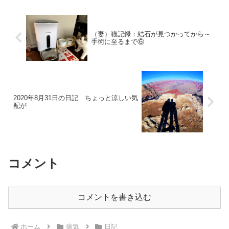
たいなので期待していよう。今
たも庭に水をやるべきかやらざ
日は猫の点滴、な...
るべきか迷う。こういうのが一
番困る…。テレビ...
（妻）猫記録：結石が見つかってから～
手術に至るまで⑥
2020年8月31日の日記 ちょっと涼しい気
配が
コメント
コメントを書き込む
ホーム
病気
日記