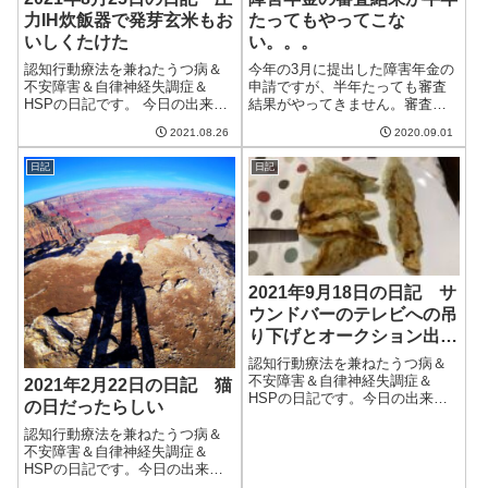
力IH炊飯器で発芽玄米もお
たってもやってこな
いしくたけた
い。。。
認知行動療法を兼ねたうつ病＆
今年の3月に提出した障害年金の
不安障害＆自律神経失調症＆
申請ですが、半年たっても審査
HSPの日記です。 今日の出来事
結果がやってきません。審査状
今日は朝から曇り空。パラパラ
況を問い合わせたところ、まだ
2021.08.26
2020.09.01
と雨が降ったり晴れ間が出たり
まだかかりそうな雰囲気。いつ
することもあったけど、基本的
になったらやってくるのでしょ
日記
日記
には曇り続きだった。明日はま
うか。。。2020年の3月に申し込
た真夏が戻ってくるらしい。困
んだ障害年金そもそも障害年金
ったものだ。昨...
を申し込...
2021年9月18日の日記 サ
ウンドバーのテレビへの吊
り下げとオークション出品
をした日
認知行動療法を兼ねたうつ病＆
不安障害＆自律神経失調症＆
2021年2月22日の日記 猫
HSPの日記です。今日の出来事
の日だったらしい
今日は台風ということで、雨が
降ったりやんだりの天気。で
認知行動療法を兼ねたうつ病＆
も、雨風は大したことがなく、
不安障害＆自律神経失調症＆
むしろ蒸し暑さがつらかった。
HSPの日記です。今日の出来事
明日からはまたさわやかな秋の
今日もやけに暖かい一日だっ