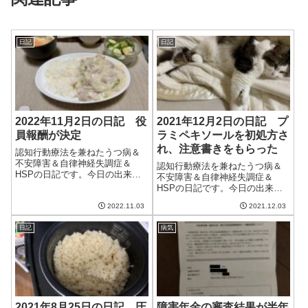
日記
日記
2022年11月2日の日記 役
2021年12月2日の日記 プ
員報酬が決定
ラミペキソールを初処方さ
れ、注意書きをもらった
認知行動療法を兼ねたうつ病＆
不安障害＆自律神経失調症＆
認知行動療法を兼ねたうつ病＆
HSPの日記です。今日の出来事
不安障害＆自律神経失調症＆
今日は朝からいい天気。昨日と
HSPの日記です。今日の出来事
は打って変わって爽やかな一日
今日は昨日と打って変わって良
だった。明日はむしろ暑くなる
2022.11.03
2021.12.03
い天気。ただ、やはり寒くなっ
らしい…気候の変化で調子を崩
た。まだ庭のパンジーやビオラ
さないと良いのだけど。午前中
日記
病気
が元気がないのだけど、寒さと
は仕事。昼前から...
ともに花を増やしてくれるか
な。午前中はブログ...
2021年8月25日の日記 圧
障害年金の審査結果が半年