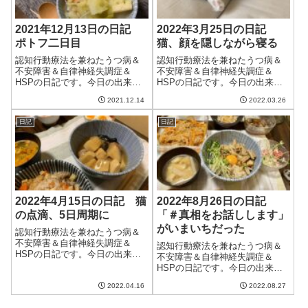
2021年12月13日の日記
2022年3月25日の日記
ポトフ二日目
猫、顔を隠しながら寝る
認知行動療法を兼ねたうつ病＆
認知行動療法を兼ねたうつ病＆
不安障害＆自律神経失調症＆
不安障害＆自律神経失調症＆
HSPの日記です。今日の出来事
HSPの日記です。今日の出来事
今日は一日良い天気。なのだけ
今日は不安定な天気。寒くなく
2021.12.14
2022.03.26
ど、風が冷たくて冬の気候だっ
なったのはうれしいのだけど、
た。そして、やはり明日はえら
気持ちよく晴れるということは
日記
日記
く寒くなるらしい。床暖房の出
なく、なんとなく気分がざわつ
番かな。最近、夜猫が横で寝て
く。4月に入ってしばらくたたな
いることが多い。...
いと落ち着かな...
2022年4月15日の日記 猫
2022年8月26日の日記
の点滴、5日周期に
「＃真相をお話しします」
がいまいちだった
認知行動療法を兼ねたうつ病＆
不安障害＆自律神経失調症＆
認知行動療法を兼ねたうつ病＆
HSPの日記です。今日の出来事
不安障害＆自律神経失調症＆
今日も雨。やはり気温が上がり
HSPの日記です。今日の出来事
づらく、肌寒い一日だった。と
今日は一日曇りで、時々雨が降
いっても気密性が高い家のなか
2022.04.16
2022.08.27
っていた。あまり天気はよくな
は温かい。明日からは晴れるみ
いけど、雨は降らないというま