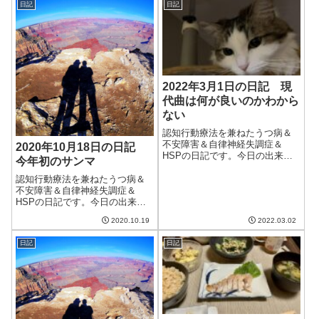
日記
日記
なかった。ふと朝目が覚めると
なんとなく気分が悪い。心拍数
も速く何かおかし...
2022年3月1日の日記 現
代曲は何が良いのかわから
ない
認知行動療法を兼ねたうつ病＆
不安障害＆自律神経失調症＆
2020年10月18日の日記
HSPの日記です。今日の出来事
今年初のサンマ
今日も朝から良い天気。ただ、
やはり家のなかは寒い。ギター
認知行動療法を兼ねたうつ病＆
を弾こうとしたときに指先が冷
不安障害＆自律神経失調症＆
えていてうまく動かない。温か
HSPの日記です。今日の出来事
いお茶を飲むなどしたほうがい
今日は久しぶりに青空が出た天
2020.10.19
2022.03.02
いのかな。午前中...
気だった。予報は曇りだったの
だが、なぜか快晴。本当に天気
日記
日記
予報は当たらない。天気が良か
ったおかげで、冬の布団などが
出せてよかった。...