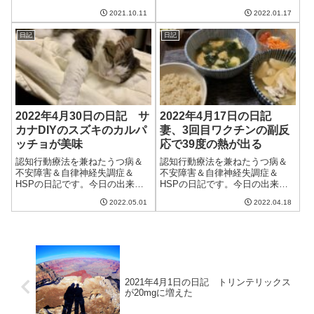
ごしやすい一日だった。朝起き
今日は曇りがちな一日。予報ほ
たらトンガの噴火ですごいニュ
2021.10.11
2022.01.17
ど気温が上がらず、過ごしやす
ースになっていてびっくり。い
い日だった。明日は暑いけど、
つも朝にやっているテレビ体操
日記
日記
その先は涼しくなるらしい。ま
がやっておらず、...
だ家の中はTシャツ短パンという
格好だが、そろ...
2022年4月30日の日記 サ
2022年4月17日の日記
カナDIYのスズキのカルパ
妻、3回目ワクチンの副反
ッチョが美味
応で39度の熱が出る
認知行動療法を兼ねたうつ病＆
認知行動療法を兼ねたうつ病＆
不安障害＆自律神経失調症＆
不安障害＆自律神経失調症＆
HSPの日記です。今日の出来事
HSPの日記です。今日の出来事
今日はいい天気だったけど寒い
今日は天気が良いはずが曇り
2022.05.01
2022.04.18
一日。昨日までと同じ格好をし
空。夜には雨が降った。それほ
ていたら肌寒く、上着を出して
ど寒いわけではなかったけど良
着ることに。明日も寒いみたい
い天気ではない。この先もしば
なので風邪をひかないよう気を
らくすっきり晴れることがなさ
つけなくては。妻...
そうで憂鬱。3回目...
2021年4月1日の日記 トリンテリックス
が20mgに増えた