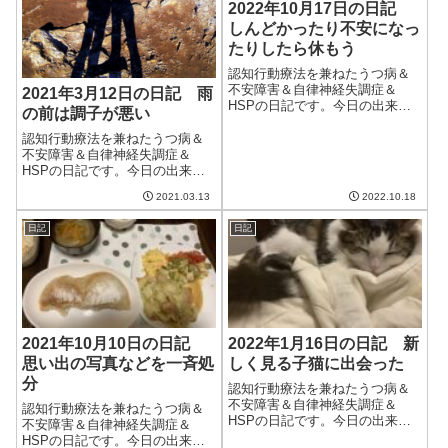
2022年10月17日の日記
しんどかったり不安になっ
たりしたら休もう
認知行動療法を兼ねたうつ病＆
不安障害＆自律神経失調症＆
2021年3月12日の日記 雨
HSPの日記です。今日の出来事
の前は調子が悪い
今日も雨で蒸し暑い一日。季節
の変わり目の雨雲がちょうど居
認知行動療法を兼ねたうつ病＆
座っているらしい。明日からは
不安障害＆自律神経失調症＆
秋の空気に入れ替わるとか。よ
HSPの日記です。今日の出来事
うやく秋晴れがみられそうで楽
今日は朝から曇り。暖かく、洗
2021.03.13
2022.10.18
しみ。歯茎の調子...
濯物もまあまあ乾いた。明日は
本降りの雨になるらしい。その
日記
日記
せいか、調子が悪い。家の中に
いてもふらふらを感じるし、不
安が大きく、やる...
2021年10月10日の日記
2022年1月16日の日記 新
思い出の写真などを一斉処
しく見る子猫に出会った
分
認知行動療法を兼ねたうつ病＆
不安障害＆自律神経失調症＆
認知行動療法を兼ねたうつ病＆
HSPの日記です。今日の出来事
不安障害＆自律神経失調症＆
今日は晴れて気温も上がり、過
HSPの日記です。今日の出来事