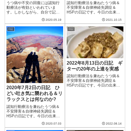
うつ病や不安の回復には認知行
認知行動療法を兼ねたうつ病＆
動療法が有効といわれていま
不安障害＆自律神経失調症＆
す。しかしながら、自分で記録
HSPの日記です。今日の出来事
をつけていくのは面倒。そんな
今日は天気が良く、さわやかな
2020.05.19
2021.10.15
認知行動療法をサポートしてく
一日だった。気温はそこそこで
れそうなアプリが登場しまし
湿度が低く、秋らしさを感じ
日記
日記
た。Awarefy（アウェアファイ）
る。一週間予報を見ると最高気
と呼ばれるこのアプリはチャッ
温が20度を切っている日もあ
トボットを利...
り、秋本番といった...
2022年8月13日の日記 ギ
ターの20年の上達を実感
認知行動療法を兼ねたうつ病＆
不安障害＆自律神経失調症＆
HSPの日記です。今日の出来事
2020年7月2日の日記 ひ
今日は台風の一日。午前中はそ
どい吐き気に襲われる＆リ
れほどでもなかったけど、午後
ラックスとは何なのか?
からは本格的に降り始め、夜に
は大雨に。ただ、風はたいした
認知行動療法を兼ねたうつ病＆
ことがなかったので庭にもほと
不安障害＆自律神経失調症＆
んど被害がなかっ...
HSPの日記です。今日の出来事
今日は梅雨の谷間の晴れ間、な
2020.07.03
2022.08.14
のだが朝起きた時からひどい吐
き気に襲われてそれどころでは