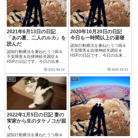
2021年6月13日の日記
2020年10月20日の日記
「あの夏、二人のルカ」を
今日も一時間以上の昼寝
読んだ
認知行動療法を兼ねたうつ病＆
不安障害＆自律神経失調症＆
認知行動療法を兼ねたうつ病＆
HSPの日記です。今日の出来事
不安障害＆自律神経失調症＆
今日は朝から晴れ。久しぶりの
HSPの日記です。今日の出来事
青空で気持ちがいい。気温もそ
今日は朝からいまいちな天気。
れほど低くなく、秋らしい天
2021.06.14
2020.10.21
午後からは雨が降ることもあ
気。これくらいの日がずっと続
り、湿度と温度も高く、過ごし
いてくれたらなぁ。午前中はブ
日記
日記
づらい日だった。午後からは今
ログの更新とクラウ...
年初めてエアコンを入れてみ
た。とりあえず無事に...
2022年1月5日の日記 妻の
実家から生のタケノコが届
く
認知行動療法を兼ねたうつ病＆