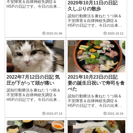
不安障害＆自律神経失調症＆
2020年10月11日の日記
HSPの日記です。今日の出来事
久しぶりの散歩
今日も寒いけど良い天気。で
も、明日は曇りで寒いらしい。
認知行動療法を兼ねたうつ病＆
場合によっては雪が降るとか。
不安障害＆自律神経失調症＆
明日は心療内科の診察があるの
HSPの日記です。今日の出来事
で妻にいってもらう予定だけ
今日は台風が過ぎて雨が止ん
2022.01.06
2020.10.12
ど、あまり降らないと...
だ、のだが残念ながら天気は曇
り。すっきり晴れるとはいかな
日記
日記
い。それでもしばらく雨続きだ
ったので、やんでくれるのはう
れしい。また早く秋...
2022年7月12日の日記 気
2021年10月23日の日記
圧が下がって頭が痛い
妻の誕生日祝いで寿司を食
べた
認知行動療法を兼ねたうつ病＆
不安障害＆自律神経失調症＆
認知行動療法を兼ねたうつ病＆
HSPの日記です。今日の出来事
不安障害＆自律神経失調症＆
今日は雨が降ったりやんだりの
HSPの日記です。今日の出来事
一日。夜には激しく降った。水
今日は秋晴れの良い天気。気温
瓶が心配ではあったけど、ここ
2022.07.13
2021.10.24
は上がらないものの、日差しが
まで降らなくてもよかったの
暖かく気持ちの良い一日だっ
に。気圧が下がっていることも
日記
日記
た。これくらいの日が続けば良
あり、夫は頭が痛く...
いのに。午前中は妻と散歩へ。