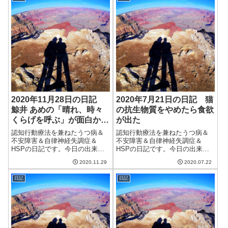
ても、Stay Homeでもそうでな
くても同じような過ごし方。非
常に...
2020年11月28日の日記
2020年7月21日の日記 猫
鯨井 あめの「晴れ、時々
の抗生物質をやめたら食欲
くらげを呼ぶ」が面白かっ
が出た
た
認知行動療法を兼ねたうつ病＆
認知行動療法を兼ねたうつ病＆
不安障害＆自律神経失調症＆
不安障害＆自律神経失調症＆
HSPの日記です。今日の出来事
HSPの日記です。今日の出来事
今日は朝から快晴。日差しは暖
今日は朝から曇りの天気。午後
2020.11.29
2020.07.22
かいのだけど、気温は低く、北
からは雨が降ったり。室内の湿
風が冷たい。変に暖かい季節は
度が80％を超えていて蒸し暑
日記
日記
終わったようだ。できれば日差
い。湿度を下げる方法はクーラ
しが暖かいのだけは残してほし
ーか除湿器くらいしかないが他
いなぁ。午前中は...
に何かいい手はな...