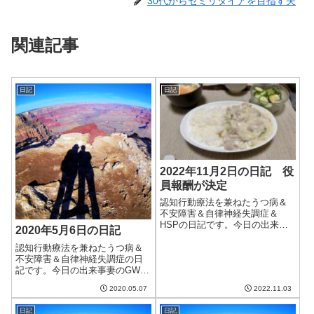
30代からセミリタイアを目指す夫
関連記事
日記
日記
2022年11月2日の日記 役
員報酬が決定
認知行動療法を兼ねたうつ病＆
不安障害＆自律神経失調症＆
HSPの日記です。今日の出来事
2020年5月6日の日記
今日は朝からいい天気。昨日と
は打って変わって爽やかな一日
認知行動療法を兼ねたうつ病＆
だった。明日はむしろ暑くなる
不安障害＆自律神経失調症の日
らしい…気候の変化で調子を崩
記です。今日の出来事妻のGW最
さないと良いのだけど。午前中
終日ということでゆっくり過ご
2020.05.07
2022.11.03
は仕事。昼前から...
す。私は休職中＆療養中という
こともあり、GWでもそうでなく
日記
日記