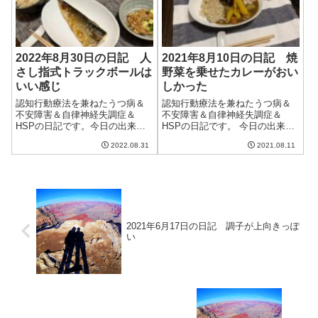
今日は割と調子が良...
2022年8月30日の日記 人
2021年8月10日の日記 焼
さし指式トラックボールは
野菜を乗せたカレーがおい
いい感じ
しかった
認知行動療法を兼ねたうつ病＆
認知行動療法を兼ねたうつ病＆
不安障害＆自律神経失調症＆
不安障害＆自律神経失調症＆
HSPの日記です。今日の出来事
HSPの日記です。 今日の出来事
今日は曇ったり雨が降ったりの
今日は朝から快晴。気温が39度
2022.08.31
2021.08.11
天気。そして、午後から夏の空
まで上がるという予報だった
気が再びやってきたのか、蒸し
が、結局36度までしか上がらな
暑くなった。夜ご飯前くらいか
かったらしい。それでも十分暑
らクーラーをかけることに。明
いのだけど。今年は去年に比べ
日からはまた暑い...
ると35度を...
2021年6月17日の日記 調子が上向きっぽ
い