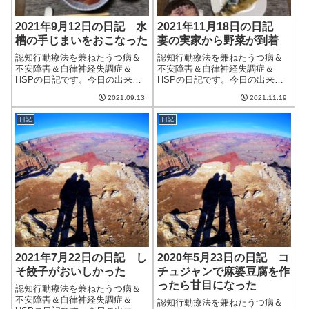
2021年9月12日の日記 水
2021年11月18日の日記
槽の手じまいをおこなった
妻の実家から野菜が到着
認知行動療法を兼ねたうつ病＆
認知行動療法を兼ねたうつ病＆
不安障害＆自律神経失調症＆
不安障害＆自律神経失調症＆
HSPの日記です。今日の出来事
HSPの日記です。今日の出来事
今日は一日中蒸し暑い天気。気
今日は昨日よりは良い天気。た
2021.09.13
2021.11.19
温はそれほどでもないのだが、
だ、気温は低く、今年初めて妻
とにかく湿度が高くて過ごしづ
がいるときにエアコンをつけ
日記
日記
らい。家のなかでちょっと動く
た。体が一番大事なので、ケチ
と汗ばむ感じ。秋らしさはまだ
ケチせずに使っていきたい。朝
遠そうだ。午前中...
は妻と二人でゴミを...
2021年7月22日の日記 し
2020年5月23日の日記 コ
そ餃子がおいしかった
チュジャンで麻婆豆腐を作
ったら甘目になった
認知行動療法を兼ねたうつ病＆
不安障害＆自律神経失調症＆
認知行動療法を兼ねたうつ病＆