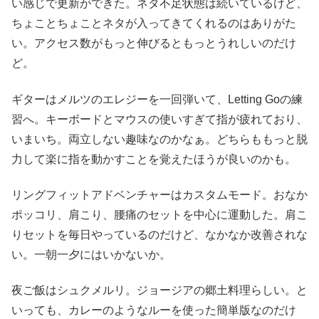
い感じで更新ができた。ネタ不足状態は続いているけど、
ちょことちょことネタが入ってきてくれるのはありがた
い。アクセス数がもっと伸びるともっとうれしいのだけ
ど。
ギターはメルツのエレジーを一回弾いて、Letting Goの練
習へ。キーボードとマウスの使いすぎて指が疲れており、
いまいち。両立しない趣味なのかなぁ。どちらももっと脱
力して楽に指を動かすことを覚えたほうが良いのかも。
リングフィットアドベンチャーはカスタムモード。おなか
ポッコリ、肩こり、腰痛のセットを中心に運動した。肩こ
りセットを毎日やっているのだけど、なかなか改善されな
い。一朝一夕にはいかないか。
夜ご飯はシュクメルリ。ジョージアの郷土料理らしい。と
いっても、カレーのようなルーを使った簡単版なのだけ