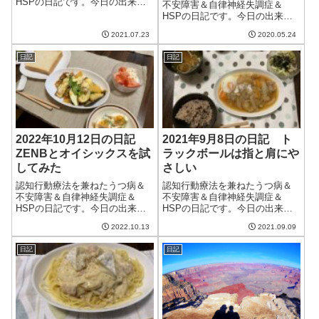
HSPの日記です。今日の出来事
不安障害＆自律神経失調症＆
今日も晴れて暑い日。一日中晴
HSPの日記です。今日の出来事
れていて、気温がぐんぐん上が
予報だと今日まで天気が悪いと
った。家の中にいる分にはクー
2021.07.23
2020.05.24
のことだったが、実際には少し
ラーをつけているので涼しいの
晴れ間が見えた。久しぶりの青
だけど、一歩外に出るとまさに
日記
日記
空は気持ちがいい。いつも飲む
真夏。セミも盛大...
寝る前30分前に飲み忘れたこと
もありベルソム...
2022年10月12日の日記
2021年9月8日の日記 ト
ZENBとオイシックスを試
ラックボールは指と肩にや
してみた
さしい
認知行動療法を兼ねたうつ病＆
認知行動療法を兼ねたうつ病＆
不安障害＆自律神経失調症＆
不安障害＆自律神経失調症＆
HSPの日記です。今日の出来事
HSPの日記です。今日の出来事
今日も曇りがちの天気。夜には
今日は朝からいまいちな天気。
2022.10.13
2021.09.09
雨が降り肌寒かった。そのせい
時々明るくはなるし、雨は降ら
か相変わらず夫は午前中の調子
ないのだけど、肌寒いほど涼し
日記
日記
が悪い。季節の変わり目だから
い。再び暑くなるのは金曜から
しょうがないのかもだけど。昨
になったらしい。これだけ涼し
晩はどうにもだる...
いのに慣れてしま...