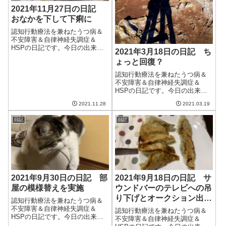
2021年11月27日の日記
おなかを下して下痢に
認知行動療法を兼ねたうつ病＆
不安障害＆自律神経失調症＆
HSPの日記です。今日の出来事
2021年3月18日の日記 ち
今日も晴れて良い天気。気温は
ょっと回復？
低いけど、日差しが暖かく、気
持ちの良い日だった。午前中は
認知行動療法を兼ねたうつ病＆
ブログの更新とクラウドワーク
不安障害＆自律神経失調症＆
ス。クラウドワークスは出来高
HSPの日記です。今日の出来事
案件をこなしつつ...
今日も朝からいい天気。毎日こ
2021.11.28
2021.03.19
う書いている気がするが、事実
なのでしょうがない。だんだん
日記
日記
と最低気温が高くなり、朝に庭
に出てもあまり寒くないのを実
感する。春が近い...
2021年9月30日の日記 部
2021年9月18日の日記 サ
屋の模様替えを実施
ウンドバーのテレビへの吊
り下げとオークション出品
認知行動療法を兼ねたうつ病＆
をした日
不安障害＆自律神経失調症＆
認知行動療法を兼ねたうつ病＆
HSPの日記です。今日の出来事
不安障害＆自律神経失調症＆
今日は時折日が差すものの基本