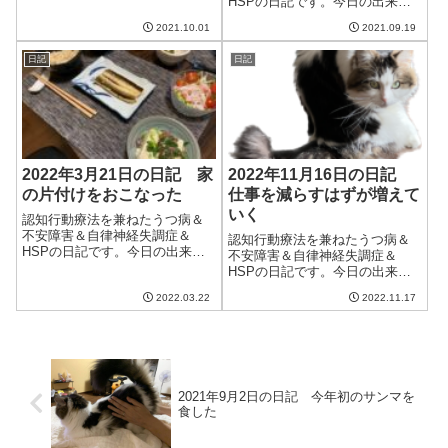
HSPの日記です。今日の出来事
的には曇り。台風が接近してい
今日は台風ということで、雨が
る影響か、湿度が高くて蒸し暑
2021.10.01
2021.09.19
降ったりやんだりの天気。で
い。明日は一日中雨らしい。猫
も、雨風は大したことがなく、
も夫も低気圧の影響があまりな
日記
日記
むしろ蒸し暑さがつらかった。
いと良いのだけど...
明日からはまたさわやかな秋の
天気に戻ってくれる...
2022年3月21日の日記 家
2022年11月16日の日記
の片付けをおこなった
仕事を減らすはずが増えて
いく
認知行動療法を兼ねたうつ病＆
不安障害＆自律神経失調症＆
認知行動療法を兼ねたうつ病＆
HSPの日記です。今日の出来事
不安障害＆自律神経失調症＆
今日はまあまあ良い天気だった
HSPの日記です。今日の出来事
けどそれほど暖かくなかった。
今日は快晴の一日。気持ちよく
明日は雪予報なのだけど大丈夫
2022.03.22
2022.11.17
晴れて洗濯物が良く乾いた。も
だろうか？東京は3月に入ってか
う11月の後半だけどそれほど寒
ら雪が良く降る気がする。今日
くもなく過ごしやすかった。ま
は春分の日とい...
だ一週間先の気候も安定してそ
う。今年は寒い...
2021年9月2日の日記 今年初のサンマを
食した