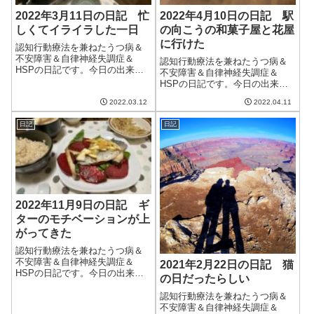
2022年3月11日の日記 忙
2022年4月10日の日記 駅
しくてイライラした一日
の向こうの和菓子屋と花屋
に行けた
認知行動療法を兼ねたうつ病＆
不安障害＆自律神経失調症＆
認知行動療法を兼ねたうつ病＆
HSPの日記です。今日の出来事
不安障害＆自律神経失調症＆
今日は天気が良く暖かい日。気
HSPの日記です。今日の出来事
温が上がり、まさに春の陽気だ
今日は晴れて良い天気。日差し
った。来週の木曜日は診察日な
2022.03.12
2022.04.11
が暑いくらいで散歩が気持ちよ
ので、この勢いでいってほし
かった。これくらいの天気がち
い。午前中はブログの更新とク
日記
日記
ょうどいいなぁ。暖かくなって
ラウドワークス。ク...
きて、我が家の庭に住んでいる
カナヘビも目を覚...
2022年11月9日の日記 ギ
ターのモチベーションが上
がってきた
認知行動療法を兼ねたうつ病＆
不安障害＆自律神経失調症＆
2021年2月22日の日記 猫
HSPの日記です。今日の出来事
の日だったらしい
今日も晴れて良い天気。気温が
下がるといっていたけど、まだ
認知行動療法を兼ねたうつ病＆
まだ寒くない。11月も中旬人に
不安障害＆自律神経失調症＆