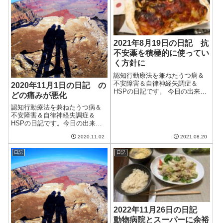
いやな奴。。。朝...
2021年8月19日の日記 抗
不安薬を積極的に使ってい
く方針に
認知行動療法を兼ねたうつ病＆
不安障害＆自律神経失調症＆
2020年11月1日の日記 の
HSPの日記です。 今日の出来事
どの痛みが悪化
今日は晴れて暑い日。昨日と違
って雨ががんがん降ることもな
認知行動療法を兼ねたうつ病＆
く、安定して晴れていた。暑か
不安障害＆自律神経失調症＆
ったけど、お盆前と比べたらま
HSPの日記です。今日の出来事
しかな。庭には虫の音が聞こ
今日は朝から晴れ。だけど、雲
2020.11.02
2021.08.20
え、秋が近づいて...
も多く、秋晴れというわけでも
ない。明日からは雨になるよう
日記
日記
で、ちょっと憂鬱。喉が痛い症
状が続いていたが、さらに悪化
してしまった。当...
2022年11月26日の日記
動物病院とスーパーに余裕