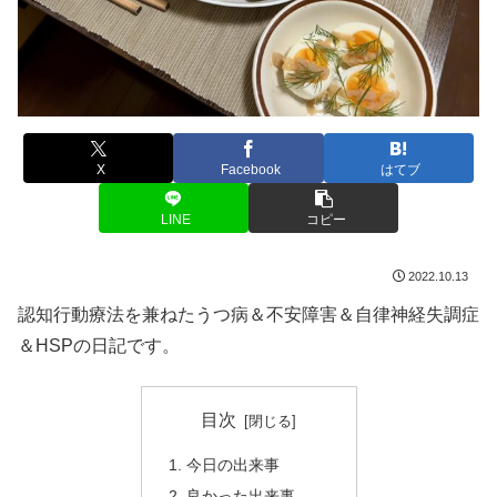
X
Facebook
はてブ
LINE
コピー
2022.10.13
認知行動療法を兼ねたうつ病＆不安障害＆自律神経失調症
＆HSPの日記です。
目次
今日の出来事
良かった出来事