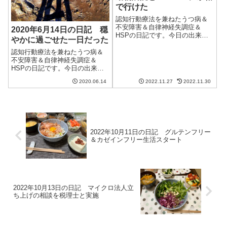
で行けた
認知行動療法を兼ねたうつ病＆
不安障害＆自律神経失調症＆
2020年6月14日の日記 穏
HSPの日記です。今日の出来事
やかに過ごせた一日だった
今日は雨のち曇りの天気。気温
以上に空気が冷たく感じられ、
認知行動療法を兼ねたうつ病＆
冬が近いことを感じさせる。と
不安障害＆自律神経失調症＆
はいえ、まだ我が家では暖房を
HSPの日記です。今日の出来事
つけていない。鉄筋コンクリー
今日は朝から雨。気密性の高い
2020.06.14
2022.11.27
2022.11.30
トのマンションな...
マンションだけあって家の中は
気温が高く蒸し暑い。まだ6月初
めなのにダメージが大きい。一
日雨なので散歩にも行けずに引
きこもっていた...
2022年10月11日の日記 グルテンフリー
＆カゼインフリー生活スタート
2022年10月13日の日記 マイクロ法人立
ち上げの相談を税理士と実施