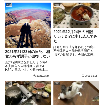
日記
日記
2021年12月24日の日記
サカナDIYに申し込んでみ
た
認知行動療法を兼ねたうつ病＆
不安障害＆自律神経失調症＆
2021年2月23日の日記 相
HSPの日記です。今日の出来事
変わらず調子が回復しない
今日は良い天気だったけど日差
しが弱く、洗濯物が乾かなかっ
認知行動療法を兼ねたうつ病＆
た。このため、午後からは浴室
不安障害＆自律神経失調症＆
乾燥機を稼働。冬は服が分厚い
HSPの日記です。今日の出来事
のに洗濯物が乾きづらいので困
今日は昨日や一昨日に比べて気
2021.02.24
2021.12.25
る。妻と相談して...
温が低く、少し寒い日だった。
特に北風が強く、歩くのにも難
日記
日記
儀するほど。明日からはまた冬
の寒さに戻るらしい。振れ幅が
大きすぎて困る。...