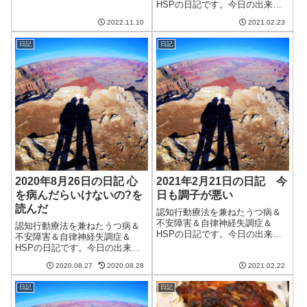
なってきたけど、このまま暖か
HSPの日記です。今日の出来事
さを維持してくれるといいな
今日もやけに暖かい一日だっ
2022.11.10
2021.02.23
ぁ。疲れや自律神...
た。洗濯物がよく乾くのはいい
のだが、相変わらず調子が悪
日記
日記
く、やる気が出ずにだるくて眠
い感じ。季節的なものだとする
とひたすら耐えてしの...
2020年8月26日の日記 心
2021年2月21日の日記 今
を病んだらいけないの?を
日も調子が悪い
読んだ
認知行動療法を兼ねたうつ病＆
不安障害＆自律神経失調症＆
認知行動療法を兼ねたうつ病＆
HSPの日記です。今日の出来事
不安障害＆自律神経失調症＆
今日は昨日にもまして暖かい
HSPの日記です。今日の出来事
日。天気がよく、気温が20℃以
今日も朝から暑い日。なかなか
上に上がった。まるで春のよう
2020.08.27
2020.08.28
2021.02.22
涼しくならないのは体にも心に
な、という表現を超えて暖か
もこたえる。明日は雨が降るよ
い。この2，3日調子が悪いのは
日記
日記
うだが、晴れたり降ったりの不
やはりこの変な陽...
安定な天気らしい。それは一番