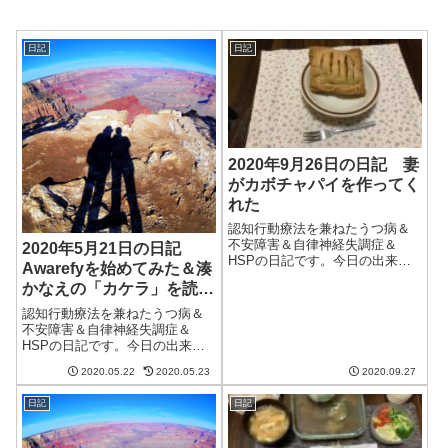
日記
日記
2020年9月26日の日記 妻
がカボチャパイを作ってく
れた
認知行動療法を兼ねたうつ病＆
不安障害＆自律神経失調症＆
2020年5月21日の日記
HSPの日記です。今日の出来事
Awarefyを始めてみた＆湊
今日は一日中雨。曇りの予報だ
かなえの「カケラ」を読ん
ったが、細かい雨が降り続いて
だ
いた。気温は低く過ごしやす
認知行動療法を兼ねたうつ病＆
い。妻が猫を動物病院に連れて
不安障害＆自律神経失調症＆
行った。手術後の定期検診のた
HSPの日記です。今日の出来事
め。幸い、数値は悪...
昨日作った餃子を食べすぎたせ
2020.05.22
2020.05.23
2020.09.27
いか寝る前に腹が痛く、睡眠が
い待ちだったように思う。その
日記
日記
割に調子が悪くないのは素晴ら
しい。それにしても今日は15度
に届かないとか...