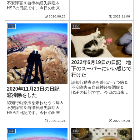
中も明るく、猫も窓際で良い感
不安障害＆自律神経失調症＆
じになっていた。こういう日が
HSPの日記です。今日の出来事
続くと良いなぁ。いつまでたっ
今日は朝から本降りの雨。午後
2020.06.29
2021.11.06
ても猫がネコセカ...
にはやむらしいが、蒸し暑い。
明日は晴れらしいがしばらくは
日記
日記
雨が続くようで憂鬱。昨日よく
眠れなかったせいか調子が悪か
ったので、ベルソ...
2022年6月19日の日記 地
下のスーパーにいい感じで
行けた
認知行動療法を兼ねたうつ病＆
不安障害＆自律神経失調症＆
2020年11月23日の日記
HSPの日記です。今日の出来事
窓掃除をした
今日は割といい天気。快晴とは
いかないけど晴れ間が出て、暑
認知行動療法を兼ねたうつ病＆
いけどそれなりに風が涼しい日
不安障害＆自律神経失調症＆
だった。ただ家のなかは湿度が
HSPの日記です。今日の出来事
高く、エアコンを除湿でつける
今日もいい天気。ただ、朝晩の
2020.11.24
2022.06.20
ことに。積極的に...
気温は少し下がってきた。一週
間後には今の最低気温が最高気
日記
日記
温になるくらい寒くなるような
ので、結構きつそう。体調を崩