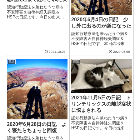
認知行動療法を兼ねたうつ病＆
不安障害＆自律神経失調症＆
HSPの日記です。今日の出来事
2020年6月4日の日記 少
今日は朝から曇り空。時折小雨
し外に出るのが楽になった
もぱらつき、肌寒い日だった。
気温も上がらず、秋らしいとい
認知行動療法を兼ねたうつ病＆
えば秋らしい感じ。できれば秋
不安障害＆自律神経失調症＆
晴れになってほしいところだけ
HSPの日記です。本日の出来事
ど。午前中は妻と...
今日は曇り。雨になるという少
2021.10.08
2020.06.05
し前の予報に比べればましだ
が、蒸し暑い。来週には梅雨入
日記
日記
りするという予報もあり少し憂
鬱。午前中はブログ更新とクラ
ウドワークス。よう...
2021年11月5日の日記 ト
リンテリックスの離脱症状
に悩まされる
認知行動療法を兼ねたうつ病＆
不安障害＆自律神経失調症＆
2020年6月28日の日記 よ
HSPの日記です。今日の出来事
く寝たらちょっと回復
今日も穏やかで暖かい一日。た
だ、少し風は強かった。部屋の
認知行動療法を兼ねたうつ病＆