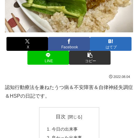
X
Facebook
はてブ
LINE
コピー
2022.08.04
認知行動療法を兼ねたうつ病＆不安障害＆自律神経失調症
＆HSPの日記です。
目次
今日の出来事
良かった出来事