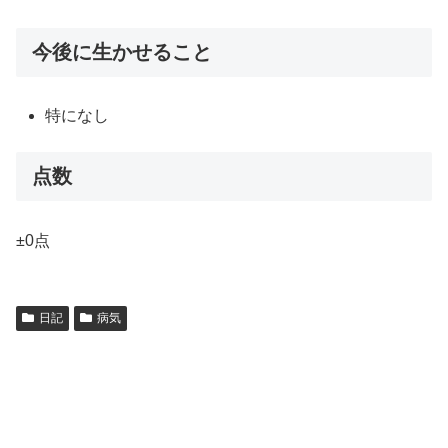
今後に生かせること
特になし
点数
±0点
日記
病気