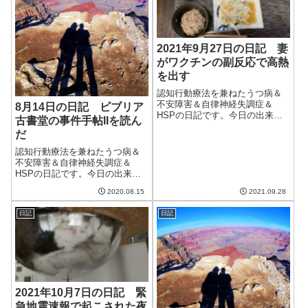
2021年9月27日の日記 妻
がワクチンの副反応で高熱
を出す
認知行動療法を兼ねたうつ病＆
不安障害＆自律神経失調症＆
8月14日の日記 ビブリア
HSPの日記です。今日の出来事
古書堂の事件手帖IIを読ん
今日は一日中曇り空。過ごしや
だ
すい気候ではあるけど、いまい
ちすっきりしない。台風は金曜
認知行動療法を兼ねたうつ病＆
くらいに来るらしい。今回こそ
不安障害＆自律神経失調症＆
本格的な台風だろうか。昨日2回
HSPの日記です。今日の出来事
目の新型コロナ...
今日も朝から暑くて天気のいい
2020.08.15
2021.09.28
日。ゲリラ豪雨になることはな
く午後から曇ったものの一日中
日記
日記
暑かった。庭にあるブルーベリ
ーの鉢の調子が悪い。葉っぱが
茶色になっていっ...
2021年10月7日の日記 緊
急地震速報で起こされた夜