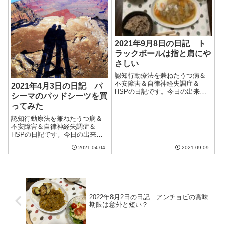
さないように気を...
2021年9月8日の日記 ト
ラックボールは指と肩にや
さしい
認知行動療法を兼ねたうつ病＆
不安障害＆自律神経失調症＆
2021年4月3日の日記 パ
HSPの日記です。今日の出来事
シーマのパッドシーツを買
今日は朝からいまいちな天気。
ってみた
時々明るくはなるし、雨は降ら
ないのだけど、肌寒いほど涼し
認知行動療法を兼ねたうつ病＆
い。再び暑くなるのは金曜から
不安障害＆自律神経失調症＆
になったらしい。これだけ涼し
HSPの日記です。今日の出来事
いのに慣れてしま...
今日は朝から晴れ。の予報だっ
2021.04.04
2021.09.09
たのだが、思ったよりも晴れな
くて、毛布を洗ったもののいま
いち乾ききらなかった。気温は
暖かく、春らしい日ではあった
のだけど、明日か...
2022年8月2日の日記 アンチョビの賞味
期限は意外と短い？