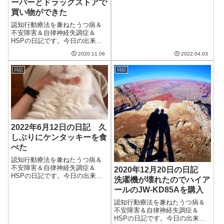
ーパーとドラッグストアで
が降ったにもかかわらずまだ桜
買い物ができた
が持ちこたえている。明日は今
年最後の花見ができると良いな
認知行動療法を兼ねたうつ病＆
ぁ。午前中は仕事。出来高案件
不安障害＆自律神経失調症＆
をこなした後、4...
HSPの日記です。今日の出来事
今日もまた快晴で気持ちのいい
2020.11.06
2022.04.03
一日だった。だいぶ朝晩の気温
は下がってきたものの、日中は
日記
日記
相変わらず暖かい。体調もこん
な調子でよくなってくれるとい
いのだけど。午前...
2022年6月12日の日記 久
しぶりにケンタッキーを食
べた
認知行動療法を兼ねたうつ病＆
不安障害＆自律神経失調症＆
2020年12月20日の日記
HSPの日記です。今日の出来事
洗濯機が壊れたのでハイア
今日は日曜日。予報よりはいい
ールのJW-KD85Aを購入
天気でよかった。気温は相変わ
らず高くないけど、来週の予報
認知行動療法を兼ねたうつ病＆
を見ると30度超えがあり、本格
不安障害＆自律神経失調症＆
的な蒸し暑さが近そう。今年は
HSPの日記です。今日の出来事
湿度対策をしっ...