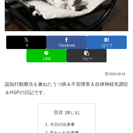
X
Facebook
はてブ
LINE
コピー
2022.09.16
認知行動療法を兼ねたうつ病＆不安障害＆自律神経失調症
＆HSPの日記です。
目次
今日の出来事
良かった出来事