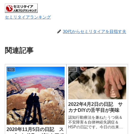
セミリタイアランキング
30代からセミリタイアを目指す夫
関連記事
日記
日記
2022年4月2日の日記 サ
カナDIYの舌平目が美味
認知行動療法を兼ねたうつ病＆
不安障害＆自律神経失調症＆
HSPの日記です。今日の出来事
2020年11月5日の日記 ス
今日はまあまあの天気。昨日雨