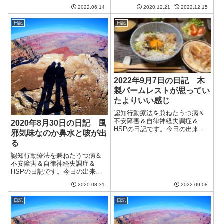
今日も朝からいい天気。気温は
2022.06.14
2020.12.21
2022.12.15
低く、風もあって冷たく感じ
る。日差しはあたたかいのだけ
日記
日記
ど、まさに冬本番といったとこ
ろか。週間予報を見るとどうや
ら元旦がかなり寒い...
2022年9月7日の日記 木
製パームレストが思ってい
たよりいい感じ
認知行動療法を兼ねたうつ病＆
不安障害＆自律神経失調症＆
2020年8月30日の日記 風
HSPの日記です。今日の出来事
邪気味なのか鼻水と咳が出
今日も恐ろしく蒸し暑い天気。
る
雨も降り、気温も上がり、かな
り過ごしづらかった。明日は涼
認知行動療法を兼ねたうつ病＆
しくなるらしいけど、相変わら
不安障害＆自律神経失調症＆
ず雨だとか。まだ9月初旬ではあ
HSPの日記です。今日の出来事
るけど、秋が恋...
今日も朝から天気が良くて暑
2020.08.31
2022.09.08
い。ずっとクーラーをつけっぱ
なしなので電気料金がえらいこ
日記
日記
とになっているかと思ったら、
思ったほどではなかった。しか
も、8月の電気使用...