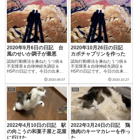
2020年9月6日の日記 台
2020年10月26日の日記
風のせいか調子が最悪
カボチャプリンを作った
認知行動療法を兼ねたうつ病＆
認知行動療法を兼ねたうつ病＆
不安障害＆自律神経失調症＆
不安障害＆自律神経失調症＆
HSPの日記です。今日の出来事
HSPの日記です。今日の出来事
勢力の強い台風10号が日本に接
今日も朝から割といい天気。洗
2020.09.07
2020.10.27
近中。我が家は直接の影響はな
濯物がよく乾く。天気予報を見
いものの、やたらと調子が悪
たら週末くらいから最低気温が
日記
日記
い。低気圧のときは調子が悪か
10度を切るらしい。もう秋を超
ったりするが、ここまで調子が
えて冬に入るのか。季節が移り
悪いのは初めて。...
行くのは早い。...
2022年4月10日の日記 駅
2022年3月24日の日記 鶏
の向こうの和菓子屋と花屋
挽肉のキーマカレーを作っ
に行けた
た