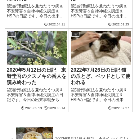
認知行動療法を兼ねたうつ病＆
認知行動療法を兼ねたうつ病＆
不安障害＆自律神経失調症＆
不安障害＆自律神経失調症＆
HSPの日記です。今日の出来事
HSPの日記です。今日の出来事
今日は晴れて良い天気。日差し
今日は悪い天気ではなかったけ
2022.04.11
2022.03.25
が暑いくらいで散歩が気持ちよ
ど、いまいちな天気。それほど
かった。これくらいの天気がち
気温が上がらず、寒かった。日
日記
日記
ょうどいいなぁ。暖かくなって
曜日には最高気温が23度とかい
きて、我が家の庭に住んでいる
ってるけど、変化が大きいのは
カナヘビも目を覚...
つらいなぁ。午...
2020年5月12日の日記 東
2022年7月26日の日記 猫
野圭吾のクスノキの番人を
の爪とぎ、ベッドとして使
読み終わった
われる
認知行動療法を兼ねたうつ病＆
認知行動療法を兼ねたうつ病＆
不安障害＆自律神経失調症の日
不安障害＆自律神経失調症＆
記です。今日の出来事朝から天
HSPの日記です。今日の出来事
気がいいんだか悪いんだかよく
今日は雨の一日。気温は低いけ
2020.05.13
2020.05.14
2022.07.27
わからない天気。洗濯ものを外
ど湿度が高く、蒸し暑い一日だ
に干したところ小雨が降ってき
った。それなりにエアコンの設
て回収。その後、晴れ間がでて
定温度を下げないと部屋のなか
きたので外に出して無事に乾い
の湿度が70％を下回らず、不快
た。天気に文句を...
な感じ。今年は...
2022年9月14日の日記 今やらなくてもい