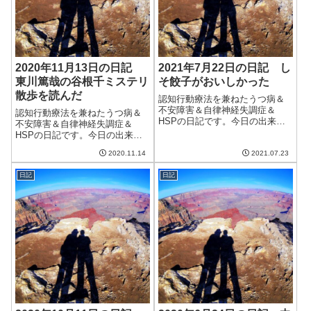
2020年11月13日の日記
2021年7月22日の日記 し
東川篤哉の谷根千ミステリ
そ餃子がおいしかった
散歩を読んだ
認知行動療法を兼ねたうつ病＆
不安障害＆自律神経失調症＆
認知行動療法を兼ねたうつ病＆
HSPの日記です。今日の出来事
不安障害＆自律神経失調症＆
今日も晴れて暑い日。一日中晴
HSPの日記です。今日の出来事
れていて、気温がぐんぐん上が
今日は朝から晴天。気温も上が
った。家の中にいる分にはクー
2020.11.14
2021.07.23
り比較的過ごしやすい一日だっ
ラーをつけているので涼しいの
た。この先一週間は暖かい日が
だけど、一歩外に出るとまさに
日記
日記
続くらしい。一か月予報も平年
真夏。セミも盛大...
より暖かいとのことだったの
で、今年は暖冬なの...