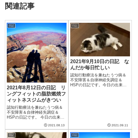
関連記事
日記
日記
2021年9月10日の日記 な
んだか毎日忙しい
認知行動療法を兼ねたうつ病＆
不安障害＆自律神経失調症＆
HSPの日記です。今日の出来事
2021年8月12日の日記 リ
今日は比較的いい天気。妻が布
ングフィットの脂肪燃焼フ
団を洗って干したのだが、見事
ィットネスジムがきつい
に乾いた。ただ、その分気温が
高く、湿気もあってむしむしす
認知行動療法を兼ねたうつ病＆
る。もう一度夏に戻ったのか
不安障害＆自律神経失調症＆
な。最近、なんだか...
HSPの日記です。 今日の出来事
今日は涼しい一日。午後からは
2021.08.13
2021.09.11
久しぶりの雨で、気温が上がら
なかった。夏とはいえ、たまに
日記
日記
はこういう日があっても。で