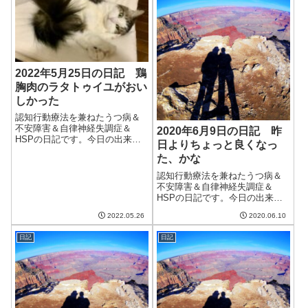
も、明日からもしばらく雨で涼
しいらしい。今年...
2022年5月25日の日記 鶏
胸肉のラタトゥイユがおい
しかった
認知行動療法を兼ねたうつ病＆
不安障害＆自律神経失調症＆
2020年6月9日の日記 昨
HSPの日記です。今日の出来事
日よりちょっと良くなっ
今日も朝から良い天気。湿度も
た、かな
低く爽やかな日だった。服を半
袖にしたのだけど、これでちょ
認知行動療法を兼ねたうつ病＆
うどいいくらい。だんだんと夏
不安障害＆自律神経失調症＆
が近づいているのを感じる。午
HSPの日記です。今日の出来事
前中は仕事。今日...
昨日はベルソムラを飲んで寝た
2022.05.26
2020.06.10
おかげか、飲まなかったときよ
りも寝れた気がする。おかげで
日記
日記
日中も昨日より調子が良かっ
た。やはり睡眠が取れないと調
子が悪くなる。午前...