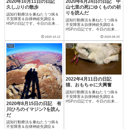
2020年10月11日の日記
2020年6月24日の日記 中
久しぶりの散歩
山七里の死にゆくものの祈
りを読んだ
認知行動療法を兼ねたうつ病＆
不安障害＆自律神経失調症＆
認知行動療法を兼ねたうつ病＆
HSPの日記です。今日の出来事
不安障害＆自律神経失調症＆
今日は台風が過ぎて雨が止ん
HSPの日記です。今日の出来事
だ、のだが残念ながら天気は曇
今日は段々晴れてくるという予
り。すっきり晴れるとはいかな
2020.10.12
2020.06.25
報だったが、結局一日中天気は
い。それでもしばらく雨続きだ
いまいちだった。肌寒くもあり
ったので、やんでくれるのはう
日記
日記
あまりうれしくない天気。午前
れしい。また早く秋...
中は妻が図書館に本を借りに行
ってくれる。よう...
2022年4月11日の日記
猫、おもちゃに大興奮
認知行動療法を兼ねたうつ病＆
不安障害＆自律神経失調症＆
HSPの日記です。今日の出来事
2020年8月15日の日記 有
今日も晴れて暖かい一日。とに
川ひろのイマジン?を読ん
かく日差しが暑いのが冬と全然
だ
違う。部屋のエアコンもつけな
くて問題なく、光熱費が削減で
認知行動療法を兼ねたうつ病＆
きそう。午前中は仕事。出来高
不安障害＆自律神経失調症＆
案件をこなし、ス...