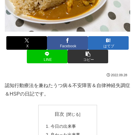
X
Facebook
はてブ
LINE
コピー
2022.09.28
認知行動療法を兼ねたうつ病＆不安障害＆自律神経失調症
＆HSPの日記です。
目次
今日の出来事
良かった出来事