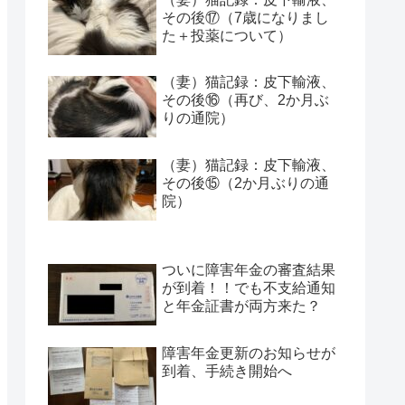
その後⑰（7歳になりまし
た＋投薬について）
（妻）猫記録：皮下輸液、
その後⑯（再び、2か月ぶ
りの通院）
（妻）猫記録：皮下輸液、
その後⑮（2か月ぶりの通
院）
ついに障害年金の審査結果
が到着！！でも不支給通知
と年金証書が両方来た？
障害年金更新のお知らせが
到着、手続き開始へ