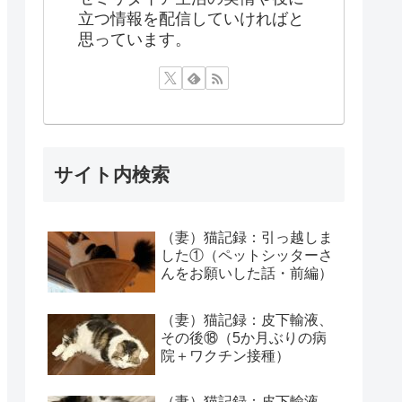
立つ情報を配信していければと
思っています。
サイト内検索
（妻）猫記録：引っ越しま
した①（ペットシッターさ
んをお願いした話・前編）
（妻）猫記録：皮下輸液、
その後⑱（5か月ぶりの病
院＋ワクチン接種）
（妻）猫記録：皮下輸液、