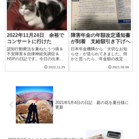
りするという予報もあり少し憂
鬱。午前中はブログ更新とクラ
ウドワークス。よう...
2022年11月24日 余裕で
障害年金の年額改定通知書
コンサートに行けた
が到着 支給額引き下げへ
認知行動療法を兼ねたうつ病＆
日本年金機構から「大切なお知
不安障害＆自律神経失調症＆
らせ」が送られてきました。何
HSPの日記です。今日の出来事
かと思ったら、年金額の改定の
今日はまあまあいい天気。雲は
通知でした。そして、残念なが
2022.11.25
2021.06.06
あるけど全体的にはいい天気で
ら値上げではなく値下げの内
暖かかった。11月の終わりなの
容。。。0.1％の減額改定このは
に20度を超える天気というのは
がきによると、年金額は物価や
ちょっと高すぎる気もする。ま
賃金の変動に応じて改定が行わ
あ、寒すぎる...
れるそうです。...
2021年5月4日の日記 庭の花を夏仕様に
更新