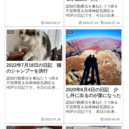
安定な天気だった。寒くはなか
ったので、昼頃からはエアコン
認知行動療法を兼ねたうつ病＆
を切ったけどなんとも不穏な天
不安障害＆自律神経失調症＆
気だった。強い風のせいでブル
HSPの日記です。今日の出来事
ーベリーの鉢が倒...
今日は曇り。薄日が差すことも
2022.03.27
2020.07.23
2020.07.24
あり気温は30度以上に。蒸し暑
い。。。せめて湿気化温度かど
日記
日記
ちらかだけでも低いと良いのだ
けど。午前中はブログの更新と
クラウドワーク...
2022年7月18日の日記 猫
のシャンプーを決行
認知行動療法を兼ねたうつ病＆
不安障害＆自律神経失調症＆
HSPの日記です。今日の出来事
2020年6月4日の日記 少
今日はまあまあいい天気。気温
し外に出るのが楽になった
も上がり夏らしい天気だった。
そのせいで猫はシャンプーされ
認知行動療法を兼ねたうつ病＆
ることに。最近はヒゲの周りや
不安障害＆自律神経失調症＆
顎にニキビができることがあっ
HSPの日記です。本日の出来事
たため、顔も入念...
今日は曇り。雨になるという少
2022.07.19
2020.06.05
し前の予報に比べればましだ
が、蒸し暑い。来週には梅雨入
日記
病気