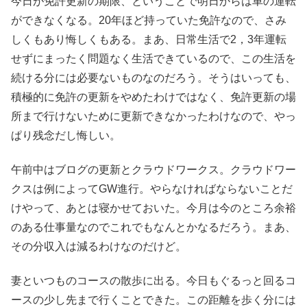
今日が免許更新の期限、ということで明日からは車の運転
ができなくなる。20年ほど持っていた免許なので、さみ
しくもあり悔しくもある。まあ、日常生活で2，3年運転
せずにまったく問題なく生活できているので、この生活を
続ける分には必要ないものなのだろう。そうはいっても、
積極的に免許の更新をやめたわけではなく、免許更新の場
所まで行けないために更新できなかったわけなので、やっ
ぱり残念だし悔しい。
午前中はブログの更新とクラウドワークス。クラウドワー
クスは例によってGW進行。やらなければならないことだ
けやって、あとは寝かせておいた。今月は今のところ余裕
のある仕事量なのでこれでもなんとかなるだろう。まあ、
その分収入は減るわけなのだけど。
妻といつものコースの散歩に出る。今日もぐるっと回るコ
ースの少し先まで行くことできた。この距離を歩く分には