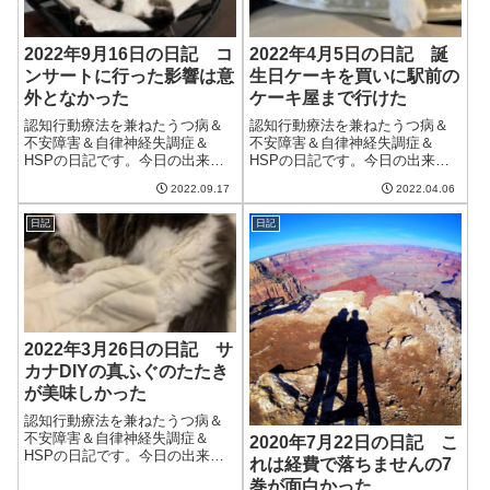
2022年9月16日の日記 コ
2022年4月5日の日記 誕
ンサートに行った影響は意
生日ケーキを買いに駅前の
外となかった
ケーキ屋まで行けた
認知行動療法を兼ねたうつ病＆
認知行動療法を兼ねたうつ病＆
不安障害＆自律神経失調症＆
不安障害＆自律神経失調症＆
HSPの日記です。今日の出来事
HSPの日記です。今日の出来事
今日はまあまあいい天気。その
今日は晴れ、のはずがいまいち
2022.09.17
2022.04.06
せいで秋花粉が飛んでいるの
すっきりしない天気だった。
か、相変わらず鼻の調子が悪
時々雨もぱらつく。気温も思っ
日記
日記
い。アレルギー鼻炎薬を飲んで
たほど上がらなかったし、明日
なんとかしているけど、早く過
からに期待かな。今日は妻がレ
ぎ去ってほしいものだ...
ンジで休みというこ...
2022年3月26日の日記 サ
カナDIYの真ふぐのたたき
が美味しかった
認知行動療法を兼ねたうつ病＆
不安障害＆自律神経失調症＆
2020年7月22日の日記 こ
HSPの日記です。今日の出来事
れは経費で落ちませんの7
今日は風の強い日。雨も降り不
巻が面白かった