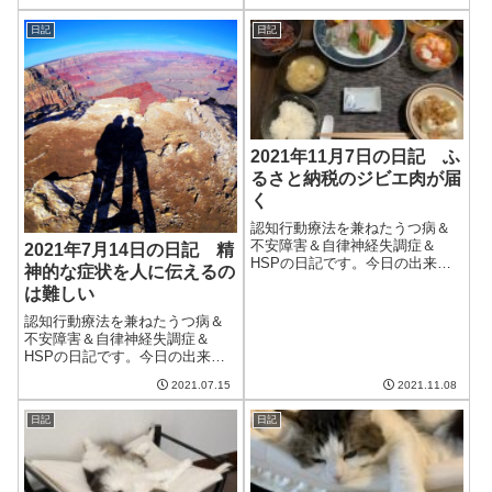
向にある気がする...
悪く、雨がしっかりと降ってい
た。作物にとっては恵みの雨だ
日記
日記
ろう。明日は雨は上がるけど、
火曜日からはずっと雨マークに
なっている。いよ...
2021年11月7日の日記 ふ
るさと納税のジビエ肉が届
く
認知行動療法を兼ねたうつ病＆
不安障害＆自律神経失調症＆
2021年7月14日の日記 精
HSPの日記です。今日の出来事
神的な症状を人に伝えるの
今日も朝から良い天気。でも、
は難しい
明日からはついに雨になるらし
い。そして雨の後は気温が下が
認知行動療法を兼ねたうつ病＆
りそう。ついに秋を超えて冬に
不安障害＆自律神経失調症＆
なるのかなぁ。午前中は妻と散
HSPの日記です。今日の出来事
歩へ。今日はまあ...
今日は雨が降ったり降らなかっ
2021.07.15
2021.11.08
たりの天気。相変わらずの不安
定な天気で、雨雲レーダーを見
日記
日記
るといくつも大雨の雲が存在し
ている。金曜日以降は天気の不
安定さが落ち着く...