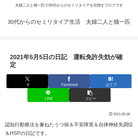
夫婦二人と猫一匹で30代からのセミリタイアを目指すブログです
30代からのセミリタイア生活 夫婦二人と猫一匹
2021年5月5日の日記 運転免許失効が確
定
X
Facebook
はてブ
LINE
コピー
2021.05.06
認知行動療法を兼ねたうつ病＆不安障害＆自律神経失調症
＆HSPの日記です。