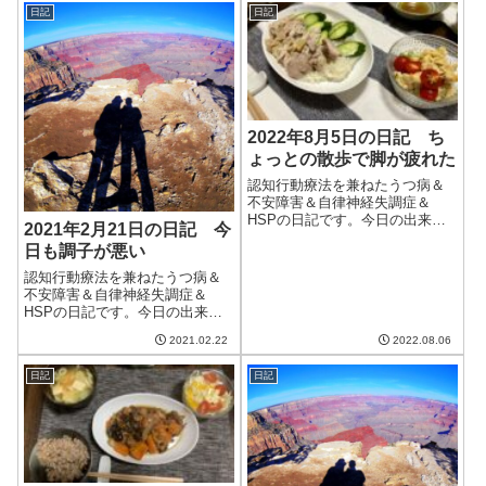
日記
日記
2022年8月5日の日記 ち
ょっとの散歩で脚が疲れた
認知行動療法を兼ねたうつ病＆
不安障害＆自律神経失調症＆
HSPの日記です。今日の出来事
2021年2月21日の日記 今
今日も雨が降ったりやんだりの
日も調子が悪い
一日。夏とは思えないほど涼し
かった。ただ、来週はまた猛暑
認知行動療法を兼ねたうつ病＆
の連続らしい。この週末までが
不安障害＆自律神経失調症＆
一息つける期間になりそうか
HSPの日記です。今日の出来事
な。天気が悪いとい...
今日は昨日にもまして暖かい
2021.02.22
2022.08.06
日。天気がよく、気温が20℃以
上に上がった。まるで春のよう
日記
日記
な、という表現を超えて暖か
い。この2，3日調子が悪いのは
やはりこの変な陽...