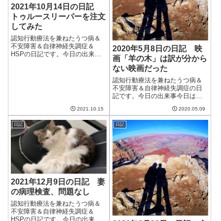
2021年10月14日の日記
トゥルースリーパーを注文
してみた
認知行動療法を兼ねたうつ病＆
不安障害＆自律神経失調症＆
2020年5月8日の日記 映
HSPの日記です。今日の出来事
画「羊の木」は訳が分から
今日は天気が良く、さわやかな
ない映画だった
一日だった。気温はそこそこで
湿度が低く、秋らしさを感じ
認知行動療法を兼ねたうつ病＆
る。一週間予報を見ると最高気
不安障害＆自律神経失調症の日
温が20度を切っている日もあ
記です。今日の出来事今日はい
り、秋本番といった...
わゆる5月らしい気持ちいいほど
2021.10.15
2020.05.09
の晴天。こんな日に気持ちよく
散歩ができたらと思うがそれに
日記
日記
はまだまだ遠そう。午前中はク
ラウドワークスとブログ更新。
今回のクラウド...
2021年12月9日の日記 妻
の病理検査、問題なし
認知行動療法を兼ねたうつ病＆
不安障害＆自律神経失調症＆
HSPの日記です。今日の出来事