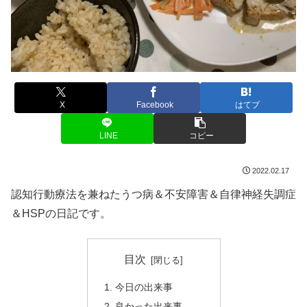
X
Facebook
はてブ
LINE
コピー
2022.02.17
認知行動療法を兼ねたうつ病＆不安障害＆自律神経失調症
＆HSPの日記です。
目次
今日の出来事
良かった出来事