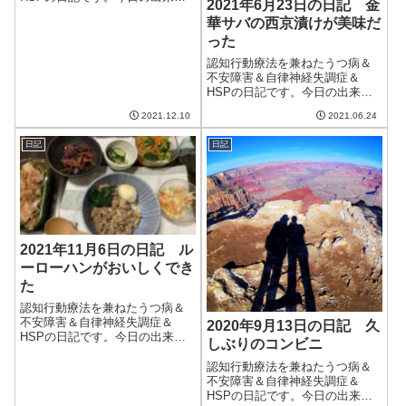
2021年6月23日の日記 金
今日は朝から割と良い天気。洗
華サバの西京漬けが美味だ
濯物がどうにか乾く程度には天
った
気が良く、そこそこ暖かかっ
た。天気予報を見ると最低気温
認知行動療法を兼ねたうつ病＆
が0度の日が出てきた。もう12月
不安障害＆自律神経失調症＆
も中盤となり、...
HSPの日記です。今日の出来事
今日は朝から曇り。そして、
2021.12.10
2021.06.24
時々ざっと雨が降る天気だっ
た。洗濯物は最初外に出してい
日記
日記
たのだが、一向に乾く気配がな
いので、最終的には浴室乾燥機
に。今年はまだ雨の日...
2021年11月6日の日記 ル
ーローハンがおいしくでき
た
認知行動療法を兼ねたうつ病＆
不安障害＆自律神経失調症＆
2020年9月13日の日記 久
HSPの日記です。今日の出来事
しぶりのコンビニ
今日も朝から秋晴れ。暖かくて
気持ちが良い。夜もそれほど気
認知行動療法を兼ねたうつ病＆
温が下がらないので快適。何度
不安障害＆自律神経失調症＆
も言うが、この気候ができるだ
HSPの日記です。今日の出来事