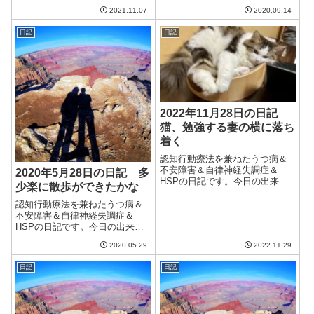
け長く続いてほしい。午前中
今日は朝から涼しい一日。雨が
2021.11.07
2020.09.14
は、昨日届いたテレ...
降るという予報だったが、実際
は日中はほとんど降らなかっ
日記
日記
た。ようやく暑さもひと段落な
のだろうか。午前中は妻と散
歩。涼しいおかげか調...
2022年11月28日の日記
猫、勉強する妻の横に落ち
着く
認知行動療法を兼ねたうつ病＆
不安障害＆自律神経失調症＆
2020年5月28日の日記 多
HSPの日記です。今日の出来事
少楽に散歩ができたかな
今日はいまいちの天気。今日、
明日、明後日と天気が悪いらし
認知行動療法を兼ねたうつ病＆
く、毎日洗濯物が室内干しにな
不安障害＆自律神経失調症＆
りそう。今のところ電気使用量
HSPの日記です。今日の出来事
は昨年よりも少ないけど、暖房
今日は湿度も低くさわやかな
2020.05.29
2022.11.29
を使うようになっ...
日。だったが、午後からは曇っ
てきて雨になった。一日中気持
日記
日記
ちよく晴れるという日はなかな
かない。すでに梅雨の前線が日
本の南にあるらしい...