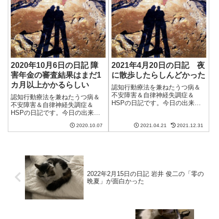
2020年10月6日の日記 障
2021年4月20日の日記 夜
害年金の審査結果はまだ1
に散歩したらしんどかった
カ月以上かかるらしい
認知行動療法を兼ねたうつ病＆
不安障害＆自律神経失調症＆
認知行動療法を兼ねたうつ病＆
HSPの日記です。今日の出来事
不安障害＆自律神経失調症＆
今日は朝からよく晴れていい天
HSPの日記です。今日の出来事
気。空気も乾燥し、なかなか過
今日は朝から晴れたり曇ったり
ごしやすい一日だった。ちょっ
2020.10.07
2021.04.21
2021.12.31
の天気。予報では秋晴れとかい
と前に植えたペチュニアやサル
っていたのだけど。台風が来て
ビアも元気そう。ツリガネソウ
いるから仕方ないとはいえ、も
（カンパニュラ）...
う少しすっきりと秋晴れが続い
てほしいなぁ。3...
2022年2月15日の日記 岩井 俊二の「零の
晩夏」が面白かった