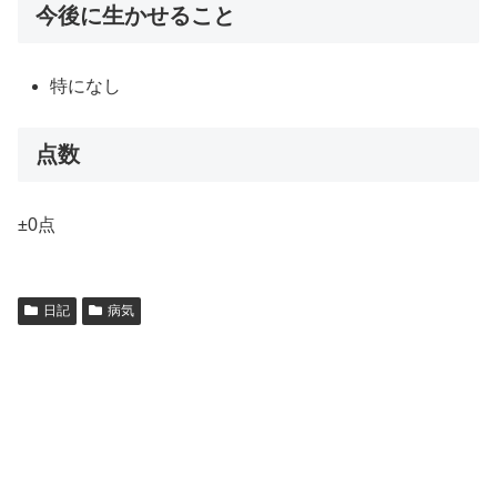
今後に生かせること
特になし
点数
±0点
日記
病気