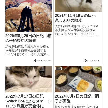
2021年11月19日の日記
久しぶりの散歩
認知行動療法を兼ねたうつ病＆
不安障害＆自律神経失調症＆
HSPの日記です。今日の出来事
2020年8月29日の日記 猫
今日は朝から良い天気。日差し
の手術後初の診察
が暖かく、エアコンをつける必
要がなかった。朝晩は冷えるけ
認知行動療法を兼ねたうつ病＆
どまだ冬本番という感じではな
不安障害＆自律神経失調症＆
いかな。午前中はブログの更新
HSPの日記です。今日の出来事
とクラウドワーク...
今日も朝から暑い日。こんなに
2020.08.30
2021.11.20
暑くて良いのだろうかと思うほ
ど暑いのだが、それでもコロナ
日記
日記
がはやっているということは、
コロナが暑さや湿気に弱いとい
うのはデマだった...
2022年7月17日の日記
2022年8月7日の日記 調
SwitchBotによるスマート
子が回復
ロック環境が完全体に
認知行動療法を兼ねたうつ病＆