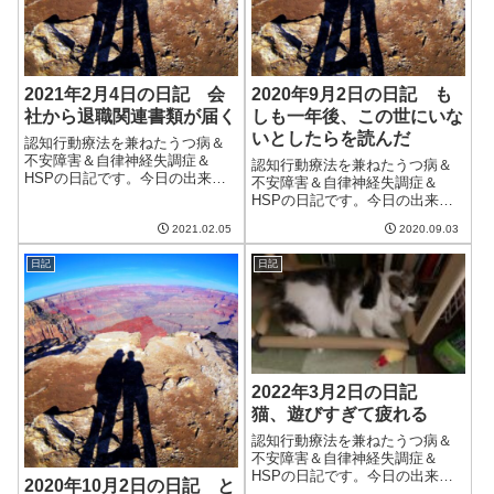
2021年2月4日の日記 会
2020年9月2日の日記 も
社から退職関連書類が届く
しも一年後、この世にいな
いとしたらを読んだ
認知行動療法を兼ねたうつ病＆
不安障害＆自律神経失調症＆
認知行動療法を兼ねたうつ病＆
HSPの日記です。今日の出来事
不安障害＆自律神経失調症＆
今日も朝からいい天気。洗濯物
HSPの日記です。今日の出来事
が外で乾いて幸せ。しばらくこ
今日は不安定な天気で蒸し暑か
の暖かい気候が続くようで何よ
2021.02.05
2020.09.03
った。午前中は比較的涼しかっ
りだ。午前中はブログの更新と
たものの、その後暑くなり、さ
クラウドワークス。クラウドワ
日記
日記
らに夕方にはゲリラ豪雨。うつ
ークスはまたミス...
的な人にはつらい天気。午前中
は妻と散歩。20...
2022年3月2日の日記
猫、遊びすぎて疲れる
認知行動療法を兼ねたうつ病＆
不安障害＆自律神経失調症＆
HSPの日記です。今日の出来事
2020年10月2日の日記 と
今日は午前中は天気が良かった