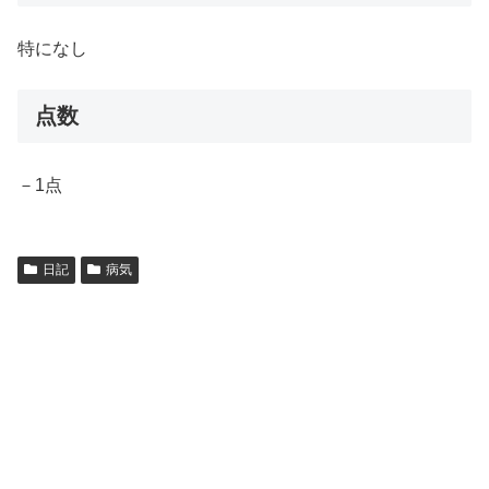
特になし
点数
－1点
日記
病気