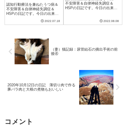
不安障害＆自律神経失調症＆
認知行動療法を兼ねたうつ病＆
HSPの日記です。今日の出来事
不安障害＆自律神経失調症＆
今日は日曜日で特に予定もない
HSPの日記です。今日の出来事
ので少し寝坊をする。ビールを
今日は晴れて良い天気。久しぶ
飲んだわりにはよく眠れた。そ
2022.07.18
2022.08.08
りに気温が上がり、夏らしい日
のおかげか昨日よりもずっと調
だった。ようやく蝉も鳴き出
子がいい。昨日の調子の悪さが
し、本格的な夏といった感じか
一時的なものだっ...
な。注文していたものが届き、
ようやくSwitc...
（妻）猫記録：尿管結石の摘出手術の前
後④
2020年10月12日の日記 薄切り肉で作る
豚バラ肉と大根の煮物もおいしい
コメント