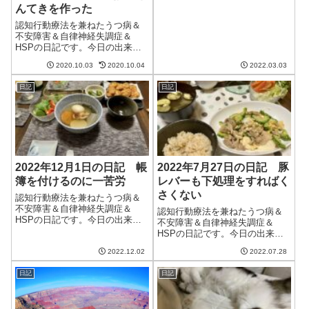
んてきを作った
けど、午後から曇り、そして夜
は雨。ちょっと降るだけかと思
認知行動療法を兼ねたうつ病＆
いきや、意外と本降りでびっく
不安障害＆自律神経失調症＆
りだった。幸い、洗濯物はほぼ
HSPの日記です。今日の出来事
乾いた状態で浴室...
今日も朝からいい天気。ようや
2020.10.03
2020.10.04
2022.03.03
く秋がやってきた感がある。今
年は夏が暑かったし、今月も例
日記
日記
年よりも暖かいらしい。このま
ま暖冬になるのだろうか。昨日
寝違えたところは...
2022年12月1日の日記 帳
2022年7月27日の日記 豚
簿を付けるのに一苦労
レバーも下処理をすればく
さくない
認知行動療法を兼ねたうつ病＆
不安障害＆自律神経失調症＆
認知行動療法を兼ねたうつ病＆
HSPの日記です。今日の出来事
不安障害＆自律神経失調症＆
今日は昨日までと打って変わっ
HSPの日記です。今日の出来事
て寒い一日。しかも雨が降って
今日は晴れて良い天気。ただ風
いてまさに冬という天気だっ
2022.12.02
2022.07.28
が強く、庭のブルーベリーの鉢
た。もう今年も最後の月。気持
が倒れてしまった。最近はしっ
ちよく終わりたい。今日は妻が
日記
日記
かりと周りをレンガで固めたの
休みなので、夫も仕...
にだめだった。台風のときはや
はり軒下に移動さ...