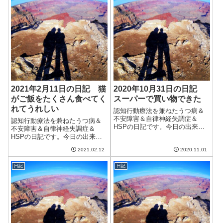
2021年2月11日の日記 猫
2020年10月31日の日記
がご飯をたくさん食べてく
スーパーで買い物できた
れてうれしい
認知行動療法を兼ねたうつ病＆
不安障害＆自律神経失調症＆
認知行動療法を兼ねたうつ病＆
HSPの日記です。今日の出来事
不安障害＆自律神経失調症＆
今日は朝から快晴。実にいい天
HSPの日記です。今日の出来事
気で日差しも暖かい。でも、日
今日は朝からいい天気で気温も
陰に入ると寒さを感じるところ
2021.02.12
2020.11.01
上がった。しかしながら、風は
に、11月が目の前であることを
冷たく、まだまだ春は遠いと感
感じる。草木も色づいてきて、
日記
日記
じさせられる。それでも、散歩
本格的な秋冬が...
をしていると梅が咲いているの
を見かけ、季節は...